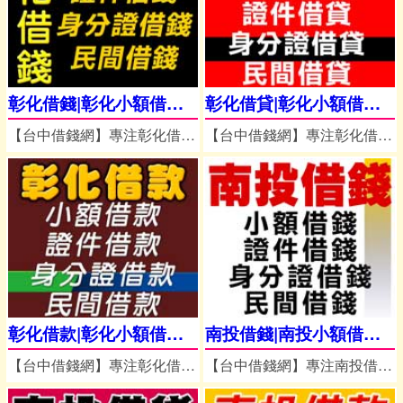
彰化借錢|彰化小額借錢 | 彰化證件借錢|彰化身分證借錢 | 彰化民間借錢【台中借錢網】
彰化借貸|彰化小額借貸 | 彰化證件借貸|彰化身分證借貸 | 彰化民間借貸【台中借錢網】
【台中借錢網】專注彰化借錢|小額借錢|彰化證件借錢|身分證借錢|民間借錢|彰化快速借錢|利率低借錢|專業代書借錢|個人信用小額借錢|彰化合法民間借錢|安全的民間借錢|彰化合法借錢管道|彰化當鋪借錢...等各類型相關資訊，提供免費、可靠、安全、推薦的網路整合資訊平台，為資金週轉需求的您提供更多元的選擇，為急需現金借貸的您提供更迅速的方式，為解決燃眉之急的您提供更可靠的窗口，成為您現金救急/短期周轉的好夥伴。
【台中借錢網】專注彰化借貸|小額借貸|證件借貸|身分證借貸|民間借貸...等各類型相關資訊，提供免費、可靠、安全、推薦的網路整合資訊平台，為資金週轉需求的您提供更多元的選擇，為急需現金借貸的您提供更迅速的方式，為解決燃眉之急的您提供更可靠的窗口，成為您現金救急/短期周轉的好夥伴。
彰化借款|彰化小額借款 | 彰化證件借款|彰化身分證借款 | 彰化民間借款【台中借錢網】
南投借錢|南投小額借錢 | 南投證件借錢|南投身分證借錢 | 南投民間借錢【台中借錢網】
【台中借錢網】專注彰化借款|小額借款|證件借款|身分證借款|民間借款...等各類型相關資訊，提供免費、可靠、安全、推薦的網路整合資訊平台，為資金週轉需求的您提供更多元的選擇，為急需現金借貸的您提供更迅速的方式，為解決燃眉之急的您提供更可靠的窗口，成為您現金救急/短期周轉的好夥伴。
【台中借錢網】專注南投借錢|小額借錢|南投證件借錢|身分證借錢|民間借錢|南投快速借錢|利率低借錢|專業代書借錢|個人信用小額借錢|南投合法民間借錢|安全的民間借錢|南投合法借錢管道|南投當鋪借錢...等各類型相關資訊，提供免費、可靠、安全、推薦的網路整合資訊平台，為資金週轉需求的您提供更多元的選擇，為急需現金借貸的您提供更迅速的方式，為解決燃眉之急的您提供更可靠的窗口，成為您現金救急/短期周轉的好夥伴。