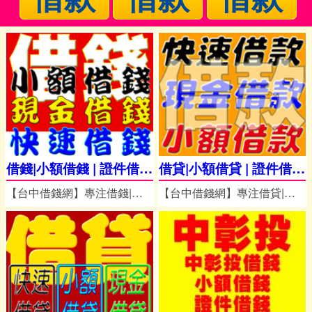
借錢|小額借錢 | 證件借錢|身分證借錢 | 民間借錢【台中借錢網】
借貸|小額借貸 | 證件借貸|身分證借貸 | 民間借貸【台中借錢網】
【台中借錢網】專注借錢|小額借錢|證件借錢|身分證借錢|民間借錢|快速借錢|利率低借錢|專業代書借錢|個人信用小額借錢|合法民間借錢|安全的民間借錢|合法借錢管道|台中當鋪借錢...等各類型相關資訊，提供免費、可靠、安全、推薦的網路整合資訊平台，為資金週轉需求的您提供更多元的選擇，為急需現金借貸的您提供更迅速的方式，為解決燃眉之急的您提供更可靠的窗口，成為您現金救急/短期周轉的好夥伴。
【台中借錢網】專注借貸|小額借貸|證件借貸|身分證借貸|民間借貸...等各類型相關資訊，提供免費、可靠、安全、推薦的網路整合資訊平台，為資金週轉需求的您提供更多元的選擇，為急需現金借貸的您提供更迅速的方式，為解決燃眉之急的您提供更可靠的窗口，成為您現金救急/短期周轉的好夥伴。