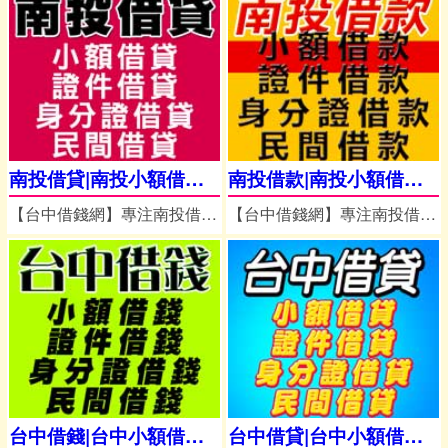
南投借貸|南投小額借貸 | 南投證件借貸|南投身分證借貸 | 南投民間借貸【台中借錢網】
南投借款|南投小額借款 | 南投證件借款|南投身分證借款 | 南投民間借款【台中借錢網】
【台中借錢網】專注南投借貸|小額借貸|證件借貸|身分證借貸|民間借貸...等各類型相關資訊，提供免費、可靠、安全、推薦的網路整合資訊平台，為資金週轉需求的您提供更多元的選擇，為急需現金借貸的您提供更迅速的方式，為解決燃眉之急的您提供更可靠的窗口，成為您現金救急/短期周轉的好夥伴。
【台中借錢網】專注南投借款|小額借款|證件借款|身分證借款|民間借款...等各類型相關資訊，提供免費、可靠、安全、推薦的網路整合資訊平台，為資金週轉需求的您提供更多元的選擇，為急需現金借貸的您提供更迅速的方式，為解決燃眉之急的您提供更可靠的窗口，成為您現金救急/短期周轉的好夥伴。
台中借錢|台中小額借錢 | 台中證件借錢|台中身分證借錢 | 台中民間借錢【台中借錢網】
台中借貸|台中小額借貸 | 台中證件借貸|台中身分證借貸 | 台中民間借貸【台中借錢網】