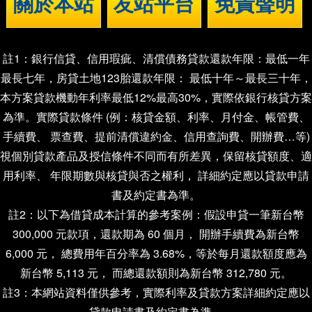
關於本站
友站平台
免責聲明
註1：銀行信貸、信用瑕疵、清償債務貸款還款年限：最低一年
最長七年，房貸土地123胎還款年限： 最低十年～最長三十年，
本方案貸款機動年利率最低12%最高30%，實際依銀行核貸方案
為準。實際貸款條件 (例：核貸金額、利率、月付金、帳管費、
手續費、 票查費、提前清償違約金、信用查詢費、開辦費…等)
視個別貸款產品及授信條件不同而有所差異，保留核貸額度、適
用利率、 年限期數與核貸與否之權利， 詳細約定應以貸款申請
書及約定書為準。
註2：以下為借貸成本計算的參考案例：假設申貸一筆新台幣
300,000 元款項，還款期為 60 個月， 開辦手續費為新台幣
6,000 元， 總費用年百分率為 3.68%，等於每月還款額度應為
新台幣 5,113 元， 而總還款額則為新台幣 312,780 元。
註3：本網站資料僅供參考，實際利率及貸款方案詳細約定應以
貸款申請書及約定書為準。